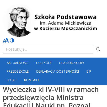
AKTUALNOŚCI
O SZKOLE
DLA RODZICÓW
PRZEDSZKOLE
DEKLARACJA DOSTĘPNOŚCI
BIP
EPUAP
KONTAKT
Wycieczka kl IV-VIII w ramach
przedsięwzięcia Ministra
Edukacji i Nauki pn. Poznaj