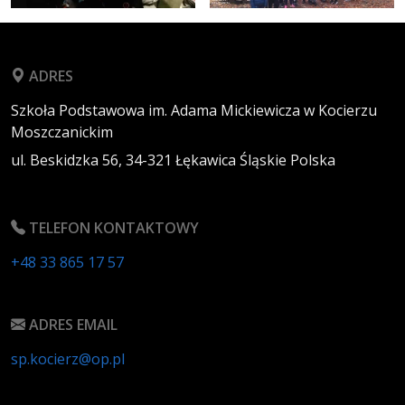
ADRES
Szkoła Podstawowa im. Adama Mickiewicza w Kocierzu
Moszczanickim
ul. Beskidzka 56,
34-321
Łękawica
Śląskie
Polska
TELEFON KONTAKTOWY
+48 33 865 17 57
ADRES EMAIL
sp.kocierz@op.pl