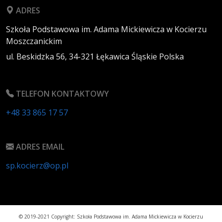
ADRES
Szkoła Podstawowa im. Adama Mickiewicza w Kocierzu
Moszczanickim
ul. Beskidzka 56,
34-321
Łękawica
Śląskie
Polska
TELEFON KONTAKTOWY
+48 33 865 17 57
ADRES EMAIL
sp.kocierz@op.pl
© 2019-2021 Copyright: Szkoła Podstawowa im. Adama Mickiewicza w Kocierzu