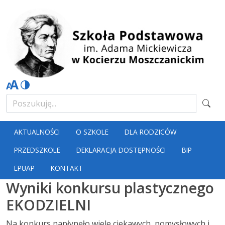
AKTUALNOŚCI
O SZKOLE
DLA RODZICÓW
PRZEDSZKOLE
DEKLARACJA DOSTĘPNOŚCI
BIP
EPUAP
KONTAKT
Wyniki konkursu plastycznego
EKODZIELNI
Na konkurs napłynęło wiele ciekawych, pomysłowych i