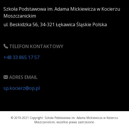
Szkoła Podstawowa im. Adama Mickiewicza w Kocierzu
Moszczanickim
ul. Beskidzka 56,
34-321
Łękawica
Śląskie
Polska
TELEFON KONTAKTOWY
+48 33 865 17 57
ADRES EMAIL
sp.kocierz@op.pl
© 2019-2021 Copyright: Szkoła Podstawowa im. Adama Mickiewicza w Kocierzu
Moszczanickim, wszelkie prawa zastrzeżone.