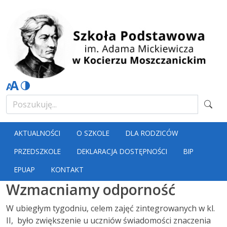
AKTUALNOŚCI
O SZKOLE
DLA RODZICÓW
PRZEDSZKOLE
DEKLARACJA DOSTĘPNOŚCI
BIP
EPUAP
KONTAKT
Wzmacniamy odporność
W ubiegłym tygodniu, celem zajęć zintegrowanych w kl.
II, było zwiększenie u uczniów świadomości znaczenia