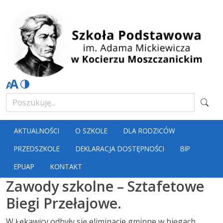
AKTUALNOŚCI
O SZKOLE
DLA RODZICÓW
PRZEDSZKOLE
DEKLARACJA DOSTĘPNOŚCI
BIP
EPUAP
KONTAKT
Zawody szkolne – Sztafetowe
Biegi Przełajowe.
W Łękawicy odbyły się eliminacje gminne w biegach.