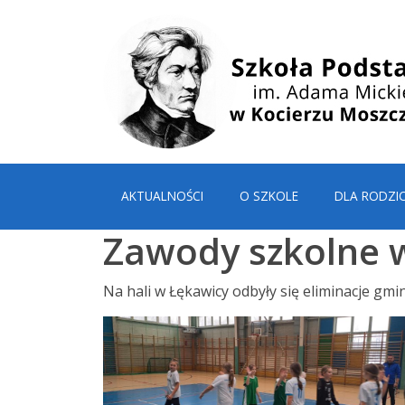
AKTUALNOŚCI
O SZKOLE
DLA RODZI
Zawody szkolne w
Na hali w Łękawicy odbyły się eliminacje gmi