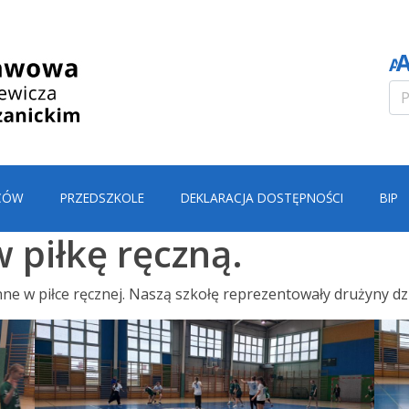
CÓW
PRZEDSZKOLE
DEKLARACJA DOSTĘPNOŚCI
BIP
 piłkę ręczną.
nne w piłce ręcznej. Naszą szkołę reprezentowały drużyny dzi