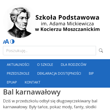
AKTUALNOŚCI
O SZKOLE
DLA RODZICÓW
PRZEDSZKOLE
DEKLARACJA DOSTĘPNOŚCI
BIP
EPUAP
KONTAKT
Bal karnawałowy
Dziś w przedszkolu odbył się długowyczekiwany bal
karnawałowy. Były tańce, pokaz mody, fanty, słodki