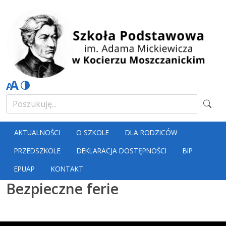
AKTUALNOŚCI
O SZKOLE
DLA RODZICÓW
PRZEDSZKOLE
DEKLARACJA DOSTĘPNOŚCI
BIP
EPUAP
KONTAKT
Bezpieczne ferie