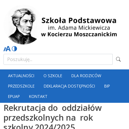
AKTUALNOŚCI
O SZKOLE
DLA RODZICÓW
PRZEDSZKOLE
DEKLARACJA DOSTĘPNOŚCI
BIP
EPUAP
KONTAKT
Rekrutacja do oddziałów
przedszkolnych na rok
szkolny 2024/2025