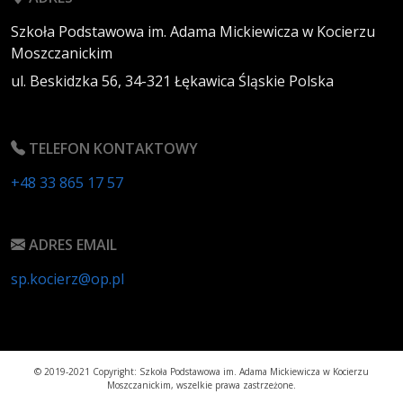
Szkoła Podstawowa im. Adama Mickiewicza w Kocierzu
Moszczanickim
ul. Beskidzka 56,
34-321
Łękawica
Śląskie
Polska
TELEFON KONTAKTOWY
+48 33 865 17 57
ADRES EMAIL
sp.kocierz@op.pl
© 2019-2021 Copyright: Szkoła Podstawowa im. Adama Mickiewicza w Kocierzu
Moszczanickim, wszelkie prawa zastrzeżone.