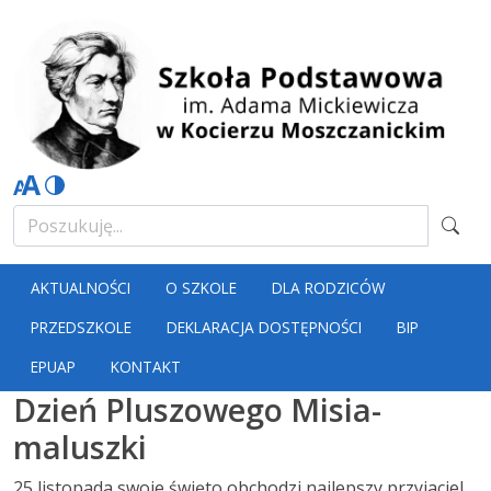
AKTUALNOŚCI
O SZKOLE
DLA RODZICÓW
PRZEDSZKOLE
DEKLARACJA DOSTĘPNOŚCI
BIP
EPUAP
KONTAKT
Dzień Pluszowego Misia-
maluszki
25 listopada swoje święto obchodzi najlepszy przyjaciel