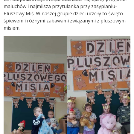
maluchów i najmilsza przytulanka przy zasypianiu-
Pluszowy Miś. W naszej grupie dzieci uczciły to święto
śpiewem i różnymi zabawami związanymi z pluszowym
misiem.