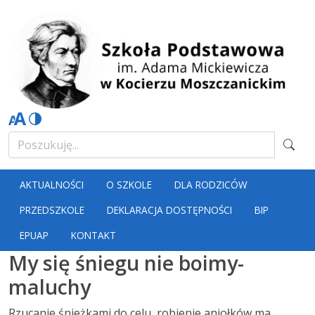
AKTUALNOŚCI
O SZKOLE
DLA RODZICÓW
PRZEDSZKOLE
DEKLARACJA DOSTĘPNOŚCI
BIP
EPUAP
KONTAKT
My się śniegu nie boimy-
maluchy
Rzucanie śnieżkami do celu, robienie aniołków ma