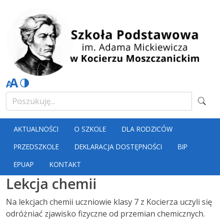
AKTUALNOŚCI
O SZKOLE
DLA RODZICÓW
PRZEDSZKOLE
DEKLARACJA DOSTĘPNOŚCI
BIP
EPUAP
KONTAKT
Lekcja chemii
Na lekcjach chemii uczniowie klasy 7 z Kocierza uczyli się
odróżniać zjawisko fizyczne od przemian chemicznych.