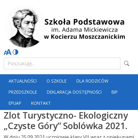
AKTUALNOŚCI
O SZKOLE
DLA RODZICÓW
PRZEDSZKOLE
DEKLARACJA DOSTĘPNOŚCI
BIP
EPUAP
KONTAKT
Zlot Turystyczno- Ekologiczny
„Czyste Góry” Soblówka 2021.
W dniu 25.09.2021 uczniowie klasy VII wraz z opiekunami