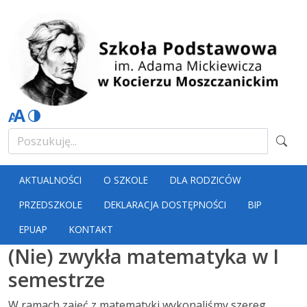
AKTUALNOŚCI
O SZKOLE
DLA RODZICÓW
PRZEDSZKOLE
DEKLARACJA DOSTĘPNOŚCI
BIP
EPUAP
KONTAKT
(Nie) zwykła matematyka w I
semestrze
W ramach zajęć z matematyki wykonaliśmy szereg