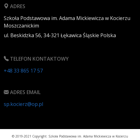
ADRES
Szkoła Podstawowa im. Adama Mickiewicza w Kocierzu
Moszczanickim
ul. Beskidzka 56,
34-321
Łękawica
Śląskie
Polska
TELEFON KONTAKTOWY
+48 33 865 17 57
ADRES EMAIL
sp.kocierz@op.pl
© 2019-2021 Copyright: Szkoła Podstawowa im. Adama Mickiewicza w Kocierzu