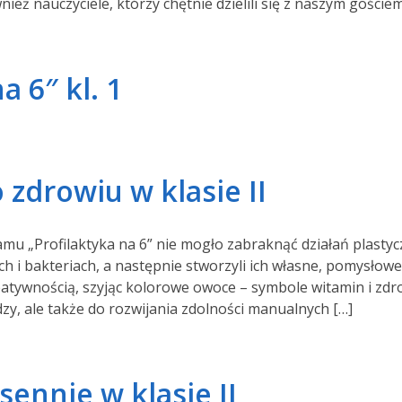
nież nauczyciele, którzy chętnie dzielili się z naszym gościem
a 6″ kl. 1
zdrowiu w klasie II
mu „Profilaktyka na 6” nie mogło zabraknąć działań plastyc
ch i bakteriach, a następnie stworzyli ich własne, pomysłowe
eatywnością, szyjąc kolorowe owoce – symbole witamin i zdr
dzy, ale także do rozwijania zdolności manualnych […]
ennie w klasie II