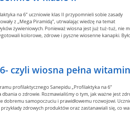
ktyka na 6” uczniowie klas II przypomnieli sobie zasady
cowały z „Mega Piramidą”, utrwalając wiedzę na temat
ków żywieniowych. Ponieważ wiosna jest już tuż-tuż, nie 
ygotowali kolorowe, zdrowe i pyszne wiosenne kanapki. Było
 6- czyli wiosna pełna witami
ramu profilaktycznego Sanepidu „Profilaktyka na 6”
 dbania o zdrowie. Rozmawialiśmy o tym, jak ważne jest zd
ące dobremu samopoczuciu i prawidłowemu rozwojowi. Uczni
 przykłady zdrowych produktów oraz zastanawiali się, co wa