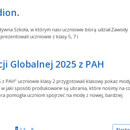
dion.
wna Szkoła, w którym nasi uczniowie biorą udział.Zawody
eprezentowali uczniowie z klasy 5, 7 i
ji Globalnej 2025 z PAH
 z PAH” uczniowie klasy 2 przygotowali klasowy pokaz mody
e i w jaki sposób produkowane są ubrania, które nosimy na c
która pomogła uczniom spojrzeć na modę z nowej, bardziej
1
2
3
…
8
Nastę