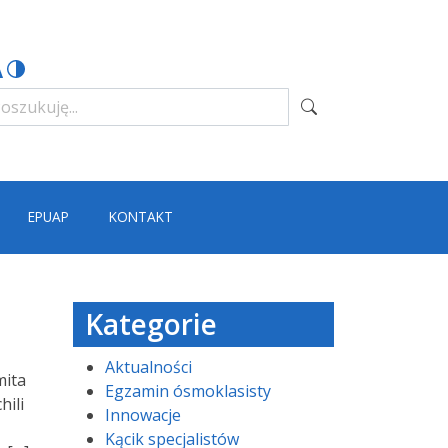
EPUAP
KONTAKT
Kategorie
Aktualności
mita
Egzamin ósmoklasisty
hili
Innowacje
Kącik specjalistów