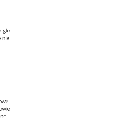
mogło
 nie
n
rowe
owie
rto