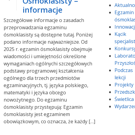
Ósmoklasisty –
Aktualno
informacje
Egzamin
ósmoklas
Szczegółowe informacje o zasadach
Innowacj
przeprowadzania egzaminu
Kącik
ósmoklasisty są dostępne tutaj. Poniżej
specjali
podano informacje najważniejsze. Od
Konkurs
2025 r. egzamin ósmoklasisty obejmuje
Laborato
wiadomości i umiejętności określone
Przyszłoś
wymaganiach ogólnychi szczegółowych
Podczas
podstawy programowej kształcenia
lekcji
ogólnego dla trzech przedmiotów
Projekty
egzaminacyjnych, tj. języka polskiego,
Przedszk
matematyki i języka obcego
Świetlica
nowożytnego. Do egzaminu
Wydarze
ósmoklasisty przystępują: Egzamin
ósmoklasisty jest egzaminem
obowiązkowym, co oznacza, że każdy […]