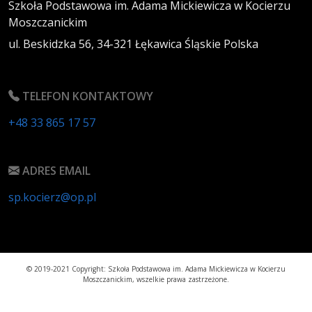
Szkoła Podstawowa im. Adama Mickiewicza w Kocierzu
Moszczanickim
ul. Beskidzka 56,
34-321
Łękawica
Śląskie
Polska
TELEFON KONTAKTOWY
+48 33 865 17 57
ADRES EMAIL
sp.kocierz@op.pl
© 2019-2021 Copyright: Szkoła Podstawowa im. Adama Mickiewicza w Kocierzu
Moszczanickim, wszelkie prawa zastrzeżone.