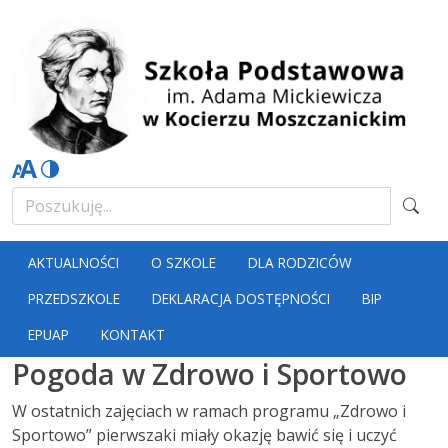
AKTUALNOŚCI
O SZKOLE
DLA RODZICÓW
PRZEDSZKOLE
DEKLARACJA DOSTĘPNOŚCI
BIP
EPUAP
KONTAKT
Pogoda w Zdrowo i Sportowo
W ostatnich zajęciach w ramach programu „Zdrowo i
Sportowo” pierwszaki miały okazję bawić się i uczyć