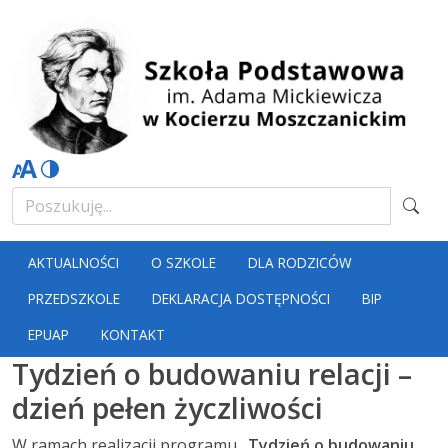
AKTUALNOŚCI
O SZKOLE
DLA RODZICÓW
PRZEDSZKOLE
DEKLARACJA DOSTĘPNOŚCI
BIP
EPUAP
KONTAKT
Tydzień o budowaniu relacji –
dzień pełen życzliwości
W ramach realizacji programu
„Tydzień o budowaniu