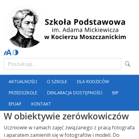
AKTUALNOŚCI
O SZKOLE
DLA RODZICÓW
PRZEDSZKOLE
DEKLARACJA DOSTĘPNOŚCI
BIP
EPUAP
KONTAKT
W obiektywie zerówkowiczów
Uczniowie w ramach zajęć związanego z pracą fotografa
i aparatem zamienili się w fotografów i modeli. Do