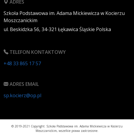
ADRES
Szkoła Podstawowa im. Adama Mickiewicza w Kocierzu
Moszczanickim
ul. Beskidzka 56,
34-321
Łękawica
Śląskie
Polska
TELEFON KONTAKTOWY
+48 33 865 17 57
ADRES EMAIL
sp.kocierz@op.pl
© 2019-2021 Copyright: Szkoła Podstawowa im. Adama Mickiewicza w Kocierzu
Moszczanickim, wszelkie prawa zastrzeżone.