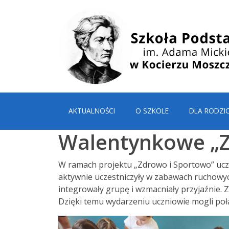
AKTUALNOŚCI
O SZKOLE
DLA RODZI
Walentynkowe „Z
W ramach projektu „Zdrowo i Sportowo” uczni
aktywnie uczestniczyły w zabawach ruchowych
integrowały grupę i wzmacniały przyjaźnie.
Dzięki temu wydarzeniu uczniowie mogli połą