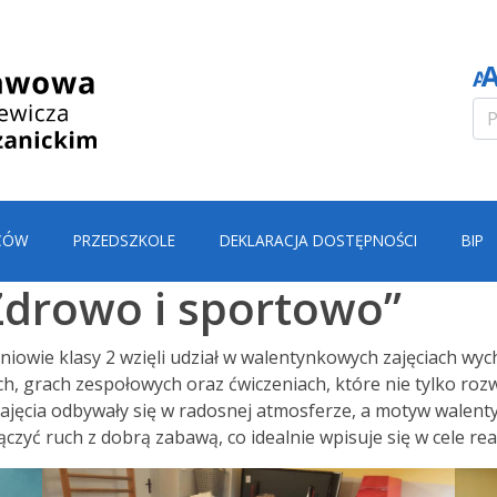
CÓW
PRZEDSZKOLE
DEKLARACJA DOSTĘPNOŚCI
BIP
drowo i sportowo”
owie klasy 2 wzięli udział w walentynkowych zajęciach wycho
, grach zespołowych oraz ćwiczeniach, które nie tylko rozwi
 Zajęcia odbywały się w radosnej atmosferze, a motyw walen
czyć ruch z dobrą zabawą, co idealnie wpisuje się w cele re