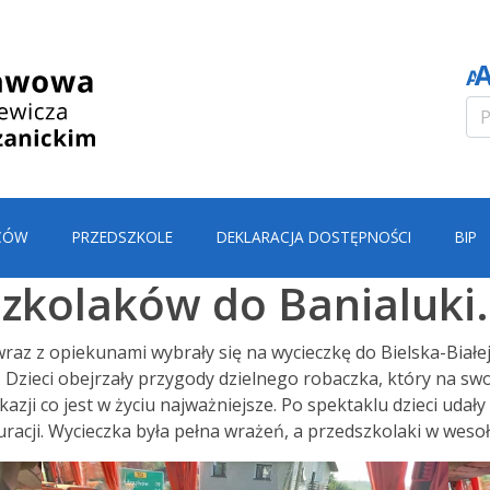
CÓW
PRZEDSZKOLE
DEKLARACJA DOSTĘPNOŚCI
BIP
zkolaków do Banialuki.
wraz z opiekunami wybrały się na wycieczkę do Bielska-Bia
. Dzieci obejrzały przygody dzielnego robaczka, który na sw
zji co jest w życiu najważniejsze. Po spektaklu dzieci udały 
racji. Wycieczka była pełna wrażeń, a przedszkolaki w wesoł