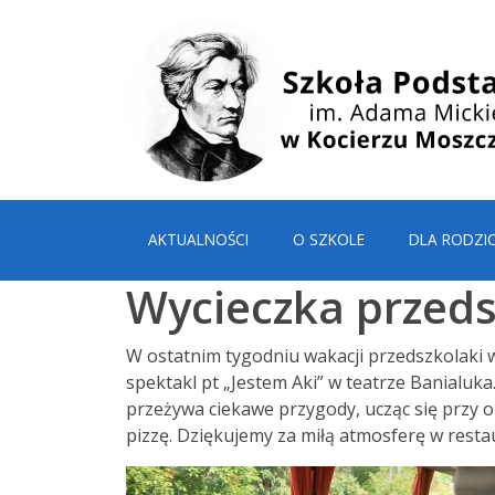
AKTUALNOŚCI
O SZKOLE
DLA RODZI
Wycieczka przeds
W ostatnim tygodniu wakacji przedszkolaki 
spektakl pt „Jestem Aki” w teatrze Banialuka
przeżywa ciekawe przygody, ucząc się przy oka
pizzę. Dziękujemy za miłą atmosferę w restau