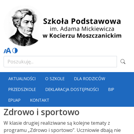
AKTUALNOŚCI
O SZKOLE
DLA RODZICÓW
PRZEDSZKOLE
DEKLARACJA DOSTĘPNOŚCI
BIP
EPUAP
KONTAKT
Zdrowo i sportowo
W klasie drugiej realiziwane są kolejne tematy z
programu „Zdrowo i sportowo”. Uczniowie dbają nie